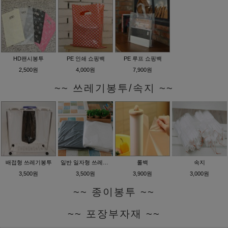
HD팬시봉투
PE 인쇄 쇼핑백
PE 루프 쇼핑백
2,500원
4,000원
7,900원
~~ 쓰레기봉투/속지 ~~
배접형 쓰레기봉투
일반 일자형 쓰레기봉투
롤백
속지
3,500원
3,500원
3,900원
3,000원
~~ 종이봉투 ~~
~~ 포장부자재 ~~