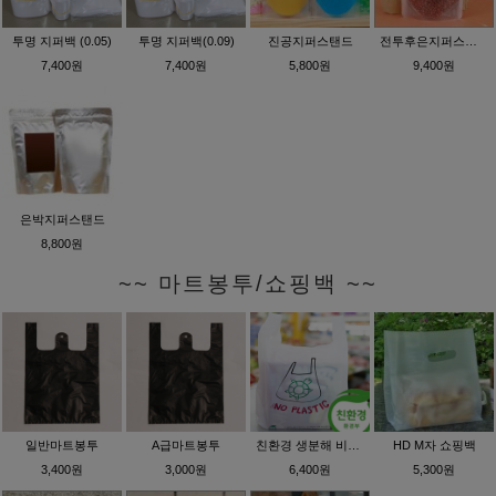
투명 지퍼백 (0.05)
투명 지퍼백(0.09)
진공지퍼스탠드
전투후은지퍼스탠드
7,400원
7,400원
5,800원
9,400원
은박지퍼스탠드
8,800원
~~ 마트봉투/쇼핑백 ~~
일반마트봉투
A급마트봉투
친환경 생분해 비닐봉투
HD M자 쇼핑백
3,400원
3,000원
6,400원
5,300원