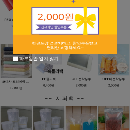
PE택배봉투 핑크
PE택배봉투 소라
은박증착택배봉투
8,400원
8,400원
13,000원
~~ OPP봉투/PP폴리백 ~~
하루동안 열지 않기
PP폴리백
OPP접착봉투
OPP비접착봉투
코마사 프리미엄 수건
6,400원
2,000원
2,000원
12,800원
~~ 지퍼백 ~~