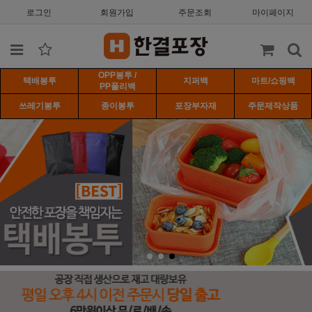
로그인
회원가입
주문조회
마이페이지
OPP봉투 /
택배봉투
지퍼백
마트/쇼핑백
PP폴리백
쓰레기봉투
종이봉투
포장부자재
주문제작상품