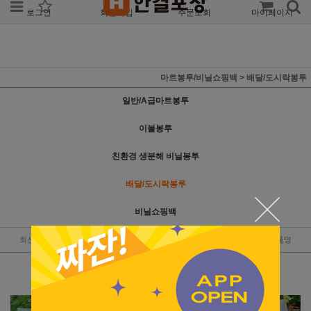
로그인
회원가입
주문조회
마이페이지
마트봉투/비닐쇼핑백
>
배달/도시락봉투
일반/A급마트봉투
이불봉투
친환경 생분해 비닐봉투
배달/도시락봉투
비닐쇼핑백
최신순
낮은가격
높은가격
판매순위
상품명