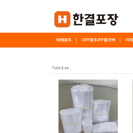
택배봉투
OPP봉투/PP폴리백
지퍼
Total
2
ea