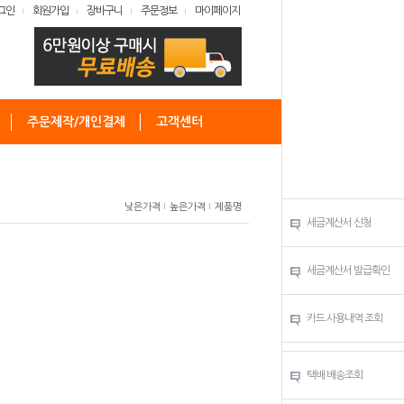
그인
회원가입
장바구니
주문정보
마이페이지
주문제작/개인결제
고객센터
낮은가격
높은가격
제품명
세금계산서 신청
세금계산서 발급확인
카드 사용내역 조회
택배 배송조회