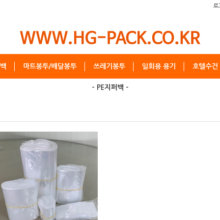
로
백
마트봉투/배달봉투
쓰레기봉투
일회용 용기
호텔수건
- PE지퍼백 -