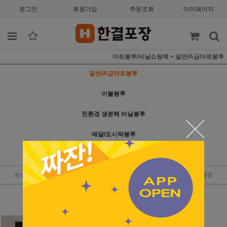
로그인
회원가입
주문조회
마이페이지
마트봉투/비닐쇼핑백
>
일반/A급마트봉투
일반/A급마트봉투
이불봉투
친환경 생분해 비닐봉투
배달/도시락봉투
비닐쇼핑백
최신순
낮은가격
높은가격
판매순위
상품명