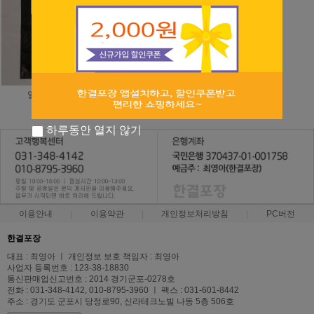
일반마트봉투
A급마트봉투
3,400원
3,000원
하루동안 열지 않기
이용안내
이용약관
개인정보처리방침
PC버전
한결포장
대표 : 최영아 ㅣ 개인정보 보호 책임자 : 최영아
사업자 등록번호 : 123-38-18830
통신판매업신고번호 : 2014 경기군포-0278호
전화 : 031-348-4142, 010-8795-3960 ㅣ 팩스 : 031-601-8442
주소 : 경기도 군포시 당정로90, 신라테크노빌 나동 5층 506호