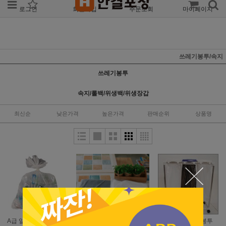
로그인
회원가입
주문조회
마이페이지
쓰레기봉투/속지
쓰레기봉투
속지/롤백/위생백/위생장갑
최신순
낮은가격
높은가격
판매순위
상품명
A급 일자형 쓰레기봉투
배접형 쓰레기봉투