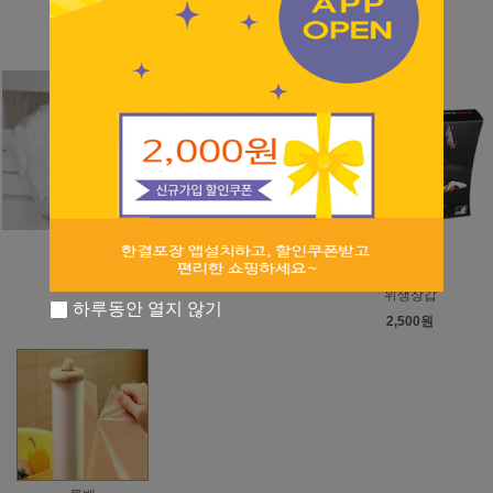
4,400원
3,500원
일반 일자형 쓰레기봉투
3,500원
속지
위생백
3,000원
2,700원
위생장갑
하루동안 열지 않기
2,500원