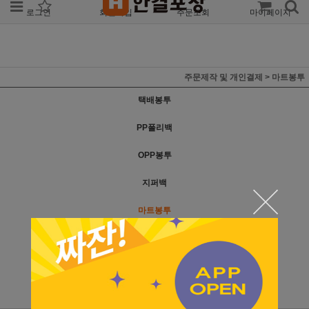
로그인
회원가입
주문조회
마이페이지
주문제작 및 개인결제
>
마트봉투
택배봉투
PP폴리백
OPP봉투
지퍼백
마트봉투
비닐쇼핑백
쓰레기봉투
개인결제