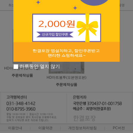
최신순
낮은가격
높은가격
판매순위
상품명
하루동안 열지 않기
HD마트봉투(초록마을)
주문제작상품
HD마트봉투(오븐앤오븐)
주문제작상품
이용안내
이용약관
개인정보처리방침
PC버전