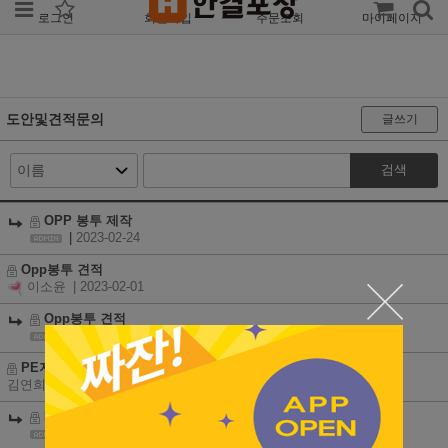
로그인
회원가입
주문조회
마이페이지
도안및견적문의
글쓰기
검색
OPP 봉투 제작
|
2023-02-24
Opp봉투 견적
이소윤
| 2023-02-01
Opp봉투 견적
|
2023-02-24
PE지퍼백 주문제작 견적서 요청
김연희
| 2023-01-25
PE지퍼백 주문제작 견적서 요청
|
2023-01-31