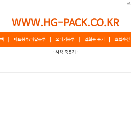
로
백
마트봉투/배달봉투
쓰레기봉투
일회용 용기
호텔수건
- 사각 죽용기 -