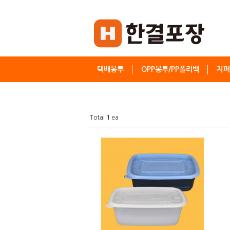
택배봉투
OPP봉투/PP폴리백
지퍼
Total
1
ea