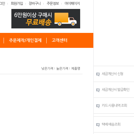
그인
회원가입
장바구니
주문정보
마이페이지
주문제작/개인결제
고객센터
낮은가격
높은가격
제품명
세금계산서 신청
세금계산서 발급확인
카드 사용내역 조회
택배 배송조회